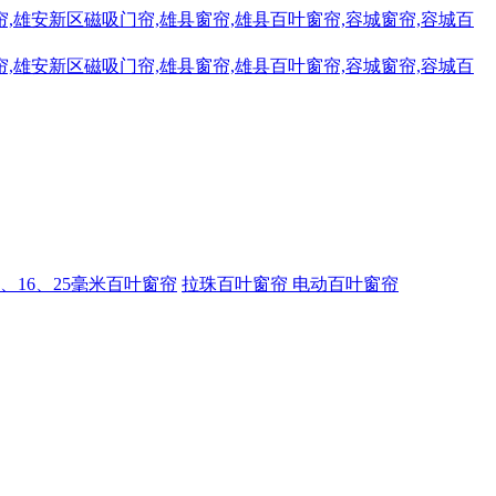
2、16、25毫米百叶窗帘
拉珠百叶窗帘 电动百叶窗帘