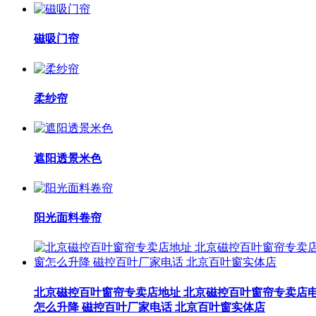
磁吸门帘
柔纱帘
遮阳透景米色
阳光面料卷帘
北京磁控百叶窗帘专卖店地址 北京磁控百叶窗帘专卖店电
怎么升降 磁控百叶厂家电话 北京百叶窗实体店