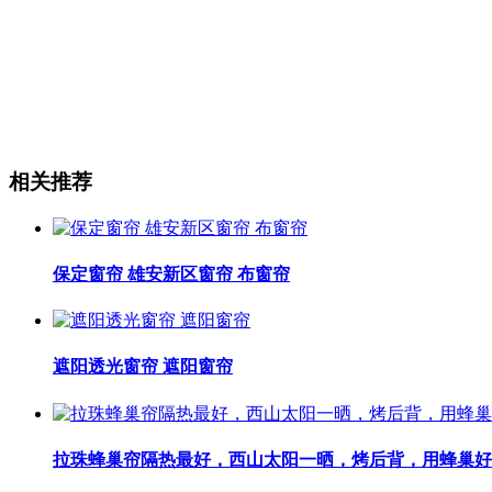
相关推荐
保定窗帘 雄安新区窗帘 布窗帘
遮阳透光窗帘 遮阳窗帘
拉珠蜂巢帘隔热最好，西山太阳一晒，烤后背，用蜂巢好