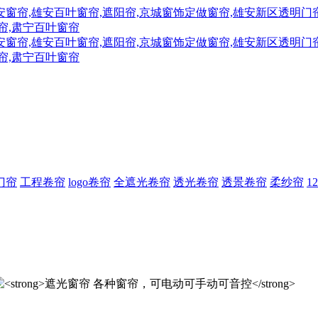
门帘
工程卷帘
logo卷帘
全遮光卷帘
透光卷帘
透景卷帘
柔纱帘
1