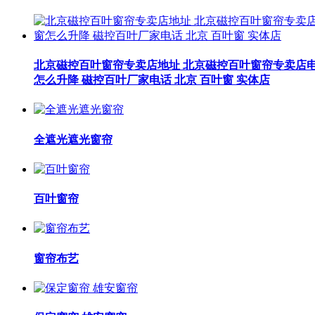
北京磁控百叶窗帘专卖店地址 北京磁控百叶窗帘专卖店电
怎么升降 磁控百叶厂家电话 北京 百叶窗 实体店
全遮光遮光窗帘
百叶窗帘
窗帘布艺