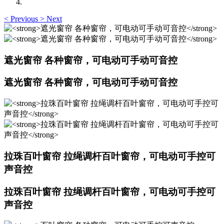
<
Previous
>
Next
遮光窗帘 各种窗帘，可电动可手动可音控
遮光窗帘 各种窗帘，可电动可手动可音控
拉珠百叶窗帘 拉绳调杆百叶窗帘，可电动可手控可
声音控
拉珠百叶窗帘 拉绳调杆百叶窗帘，可电动可手控可
声音控