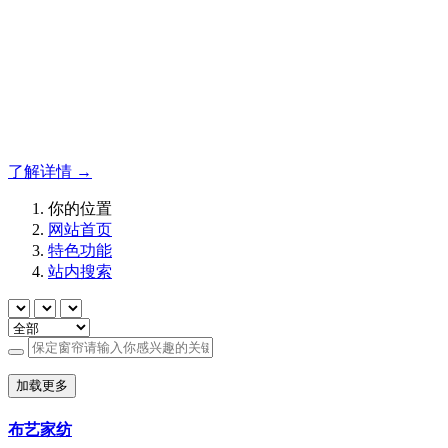
做窗帘，就选我们，可电动
可手控可声音控
可电动可手控可声音控的遮阳解决方案
了解详情 →
你的位置
网站首页
特色功能
站内搜索
加载更多
布艺家纺