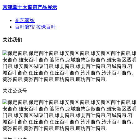
京津冀十大窗帘产品展示
布艺家纺
百叶窗帘 拉珠百叶
关注我们
关注公众号