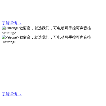
40年专注于窗饰遮阳系统的研发，为你提供可电动可手控可声
音控的遮阳方案！
了解详情 →
做窗帘，就选我们，可电动
可手控可声音控
可电动可手控可声音控的遮阳解决方案
了解详情 →